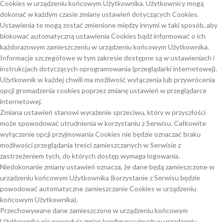
Cookies w urządzeniu końcowym Użytkownika. Użytkownicy mogą
dokonać w każdym czasie zmiany ustawień dotyczących Cookies.
Ustawienia te mogą zostać zmienione między innymi w taki sposób, aby
blokować automatyczną ustawienia Cookies bądź informować o ich
każdorazowym zamieszczeniu w urządzeniu końcowym Użytkownika.
Informacje szczegółowe w tym zakresie dostępne są w ustawieniach i
instrukcjach dotyczących oprogramowania (przeglądarki internetowej).
Użytkownik w każdej chwili ma możliwość wyłączenia lub przywrócenia
opcji gromadzenia cookies poprzez zmianę ustawień w przeglądarce
internetowej.
Zmiana ustawień stanowi wyrażenie sprzeciwu, który w przyszłości
może spowodować utrudnienia w korzystaniu z Serwisu. Całkowite
wyłączenie opcji przyjmowania Cookies nie będzie oznaczać braku
możliwości przeglądania treści zamieszczanych w Serwisie z
zastrzeżeniem tych, do których dostęp wymaga logowania.
Niedokonanie zmiany ustawień oznacza, że dane będą zamieszczone w
urządzeniu końcowym Użytkownika (korzystanie z Serwisu będzie
powodować automatyczne zamieszczanie Cookies w urządzeniu
końcowym Użytkownika).
Przechowywane dane zamieszczone w urządzeniu końcowym
Użytkownika nie powodują zmian konfiguracyjnych w urządzeniu