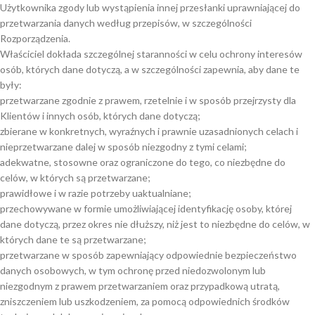
Użytkownika zgody lub wystąpienia innej przesłanki uprawniającej do
przetwarzania danych według przepisów, w szczególności
Rozporządzenia.
Właściciel dokłada szczególnej staranności w celu ochrony interesów
osób, których dane dotyczą, a w szczególności zapewnia, aby dane te
były:
przetwarzane zgodnie z prawem, rzetelnie i w sposób przejrzysty dla
Klientów i innych osób, których dane dotyczą;
zbierane w konkretnych, wyraźnych i prawnie uzasadnionych celach i
nieprzetwarzane dalej w sposób niezgodny z tymi celami;
adekwatne, stosowne oraz ograniczone do tego, co niezbędne do
celów, w których są przetwarzane;
prawidłowe i w razie potrzeby uaktualniane;
przechowywane w formie umożliwiającej identyfikację osoby, której
dane dotyczą, przez okres nie dłuższy, niż jest to niezbędne do celów, w
których dane te są przetwarzane;
przetwarzane w sposób zapewniający odpowiednie bezpieczeństwo
danych osobowych, w tym ochronę przed niedozwolonym lub
niezgodnym z prawem przetwarzaniem oraz przypadkową utratą,
zniszczeniem lub uszkodzeniem, za pomocą odpowiednich środków