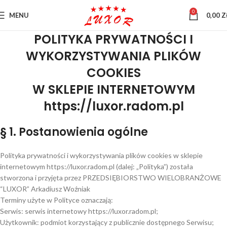
0
MENU
0,00
Z
POLITYKA PRYWATNOŚCI I
WYKORZYSTYWANIA PLIKÓW
COOKIES
W SKLEPIE INTERNETOWYM
https://luxor.radom.pl
§ 1. Postanowienia ogólne
Polityka prywatności i wykorzystywania plików cookies w sklepie
internetowym https://luxor.radom.pl (dalej: „Polityka”) została
stworzona i przyjęta przez PRZEDSIĘBIORSTWO WIELOBRANŻOWE
“LUXOR” Arkadiusz Woźniak
Terminy użyte w Polityce oznaczają:
Serwis: serwis internetowy https://luxor.radom.pl;
Użytkownik: podmiot korzystający z publicznie dostępnego Serwisu;