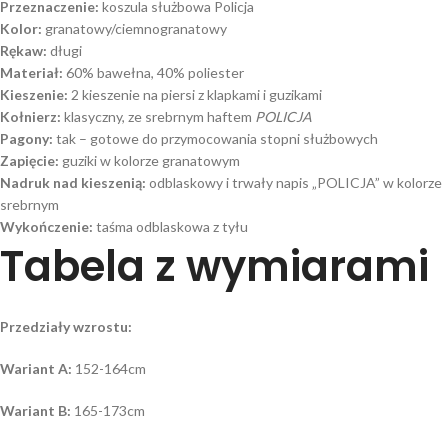
Przeznaczenie:
koszula służbowa Policja
Kolor:
granatowy/ciemnogranatowy
Rękaw:
długi
Materiał:
60% bawełna, 40% poliester
Kieszenie:
2 kieszenie na piersi z klapkami i guzikami
Kołnierz:
klasyczny, ze srebrnym haftem
POLICJA
Pagony:
tak – gotowe do przymocowania stopni służbowych
Zapięcie:
guziki w kolorze granatowym
Nadruk nad kieszenią:
odblaskowy i trwały napis „POLICJA” w kolorze
srebrnym
Wykończenie:
taśma odblaskowa z tyłu
Tabela z wymiarami
Przedziały wzrostu:
Wariant A:
152-164cm
Wariant B:
165-173cm