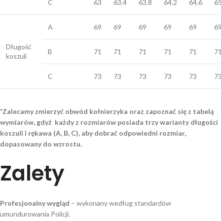
C
63
63.4
63.8
64.2
64.6
6
A
69
69
69
69
69
6
Długość
B
71
71
71
71
71
7
koszuli
C
73
73
73
73
73
7
*Zalecamy zmierzyć obwód kołnierzyka oraz zapoznać się z tabelą
wymiarów, gdyż każdy z rozmiarów posiada trzy warianty długości
koszuli i rękawa (A, B, C), aby dobrać odpowiedni rozmiar,
dopasowany do wzrostu.
Zalety
Profesjonalny wygląd
– wykonany według standardów
umundurowania Policji.