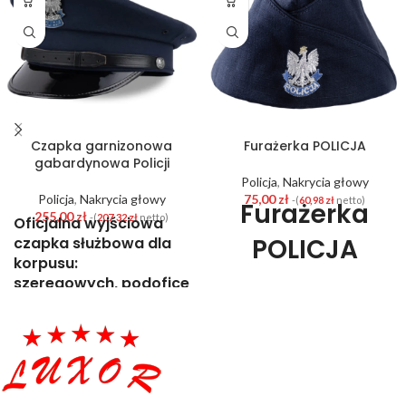
Czapka garnizonowa
Furażerka POLICJA
gabardynowa Policji
Policja
,
Nakrycia głowy
Policja
,
Nakrycia głowy
75,00
zł
-(
60,98
zł
netto)
Furażerka
255,00
zł
-(
207,32
zł
netto)
Oficjalna wyjściowa
POLICJA
czapka służbowa dla
korpusu:
regulaminow
szeregowych,
podoficerów,
aspirantów
,
wykonana
czapka
według norm KGP
policyjna do
Czapka garnizonowa
gabardynowa
dla
funkcjonariusza
munduru
Policji
to element umundurowania
służbowego, wykonany według