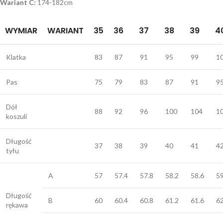
Wariant C:
174-182cm
WYMIAR
WARIANT
35
36
37
38
39
4
Klatka
83
87
91
95
99
1
Pas
75
79
83
87
91
9
Dół
88
92
96
100
104
1
koszuli
Długość
37
38
39
40
41
4
tyłu
A
57
57.4
57.8
58.2
58.6
5
Długość
B
60
60.4
60.8
61.2
61.6
6
rękawa