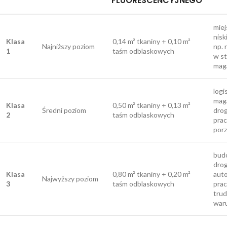
FLUORESCENCYJNEGO
miej
nisk
Klasa
0,14 m² tkaniny + 0,10 m²
Najniższy poziom
np. 
1
taśm odblaskowych
w st
mag
logi
mag
Klasa
0,50 m² tkaniny + 0,13 m²
Średni poziom
drog
2
taśm odblaskowych
pra
por
bud
dro
Klasa
0,80 m² tkaniny + 0,20 m²
auto
Najwyższy poziom
3
taśm odblaskowych
prac
tru
war