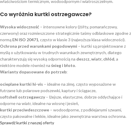
właściwościom termicznym, wodoodpornym i wiatroszczelnym.
Co wyróżnia kurtki ostrzegawcze?
Wysoka widoczność
– intensywne kolory (żółty, pomarańczowy,
czerwony) oraz rozmieszczone strategicznie taśmy odblaskowe zgodne z
normą
EN ISO 20471
, często w klasie 3 (najwyższa klasa widoczności).
Ochrona przed warunkami pogodowymi
– kurtki są projektowane z
myślą o użytkowaniu w trudnych warunkach zewnętrznych, dlatego
charakteryzują się wysoką odpornością na
deszcz, wiatr, chłód
, a
niektóre modele również na
śnieg i błoto
.
Warianty dopasowane do potrzeb
:
ocieplane kurtki hi-vis
– idealne na zimę, często wyposażone w
futrzane lub polarowe podszewki, kaptury i ściągacze,
softshell ostrzegawczy
– lżejsze, elastyczne, dobrze oddychające i
odporne na wiatr, idealne na wiosnę i jesień,
kurtki przeciwdeszczowe
– wodoodporne, z podklejanymi szwami,
często pakowalne i lekkie, idealne jako zewnętrzna warstwa ochronna.
Sprawdź kurtki z naszej oferty