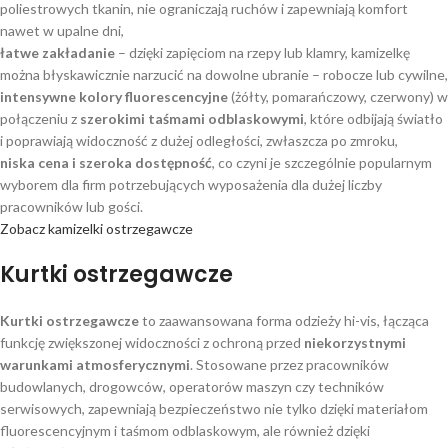
poliestrowych tkanin, nie ograniczają ruchów i zapewniają komfort
nawet w upalne dni,
łatwe zakładanie
– dzięki zapięciom na rzepy lub klamry, kamizelkę
można błyskawicznie narzucić na dowolne ubranie – robocze lub cywilne,
intensywne kolory fluorescencyjne
(żółty, pomarańczowy, czerwony) w
połączeniu z
szerokimi taśmami odblaskowymi
, które odbijają światło
i poprawiają widoczność z dużej odległości, zwłaszcza po zmroku,
niska cena i szeroka dostępność
, co czyni je szczególnie popularnym
wyborem dla firm potrzebujących wyposażenia dla dużej liczby
pracowników lub gości.
Zobacz kamizelki ostrzegawcze
Kurtki ostrzegawcze
Kurtki ostrzegawcze
to zaawansowana forma odzieży hi-vis, łącząca
funkcję zwiększonej widoczności z ochroną przed
niekorzystnymi
warunkami atmosferycznymi
. Stosowane przez pracowników
budowlanych, drogowców, operatorów maszyn czy techników
serwisowych, zapewniają bezpieczeństwo nie tylko dzięki materiałom
fluorescencyjnym i taśmom odblaskowym, ale również dzięki