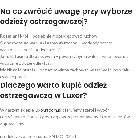
Na co zwrócić uwagę przy wyborze
odzieży ostrzegawczej?
Rozmiar i krój
– odzież nie może krępować ruchów
Odporność na warunki atmosferyczne
– wodoodporność,
wiatroszczelność, oddychalność
Jakość taśm odblaskowych
– powinny być trwale przymocowane i
widoczne z dużej odległości
Możliwość prania
– odzież powinna zachować właściwości po wielu
cyklach prania
Dlaczego warto kupić odzież
ostrzegawczą w Luxor?
W naszym sklepie
luxor.radom.pl
oferujemy szeroki wybór
certyfikowanej odzieży ostrzegawczej renomowanych producentów.
Zapewniamy:
produkty zgodne z normą EN ISO 20471