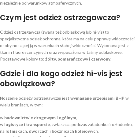
niezależnie od warunków atmosferycznych.
Czym jest odzież ostrzegawcza?
Odzież ostrzegawcza (zwana też odblaskową lub hi-vis) to
specjalistyczna odzież ochronna, która ma na celu poprawę widoczności
osoby noszącej ją w warunkach słabej widoczności. Wykonana jest z
tkanin fluorescencyjnych oraz wyposażona w taśmy odblaskowe.
Podstawowe kolory to:
żółty, pomarańczowy i czerwony
.
Gdzie i dla kogo odzież hi-vis jest
obowiązkowa?
Noszenie odzieży ostrzegawczej jest
wymagane przepisami BHP
w
wielu branżach, w tym:
w
budownictwie drogowym i ogólnym
,
w
logistyce i transporcie
, zwłaszcza podczas załadunku i rozładunku,
na
lotniskach, dworcach i bocznicach kolejowych
,