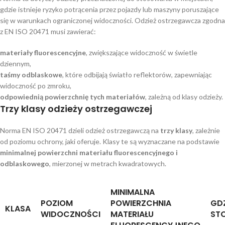
gdzie istnieje ryzyko potrącenia przez pojazdy lub maszyny poruszające
się w warunkach ograniczonej widoczności. Odzież ostrzegawcza zgodna
z EN ISO 20471 musi zawierać:
materiały fluorescencyjne
, zwiększające widoczność w świetle
dziennym,
taśmy odblaskowe
, które odbijają światło reflektorów, zapewniając
widoczność po zmroku,
odpowiednią powierzchnię tych materiałów
, zależną od klasy odzieży.
Trzy klasy odzieży ostrzegawczej
Norma EN ISO 20471 dzieli odzież ostrzegawczą na
trzy klasy
, zależnie
od poziomu ochrony, jaki oferuje. Klasy te są wyznaczane na podstawie
minimalnej powierzchni materiału fluorescencyjnego i
odblaskowego
, mierzonej w metrach kwadratowych.
MINIMALNA
POZIOM
POWIERZCHNIA
GDZ
KLASA
WIDOCZNOŚCI
MATERIAŁU
ST