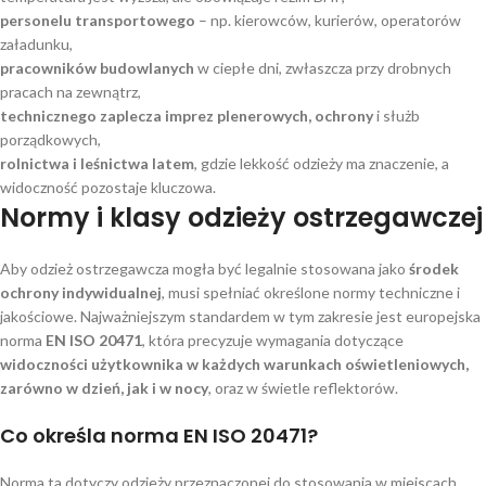
personelu transportowego
– np. kierowców, kurierów, operatorów
załadunku,
pracowników budowlanych
w ciepłe dni, zwłaszcza przy drobnych
pracach na zewnątrz,
technicznego zaplecza imprez plenerowych, ochrony
i służb
porządkowych,
rolnictwa i leśnictwa latem
, gdzie lekkość odzieży ma znaczenie, a
widoczność pozostaje kluczowa.
Normy i klasy odzieży ostrzegawczej
Aby odzież ostrzegawcza mogła być legalnie stosowana jako
środek
ochrony indywidualnej
, musi spełniać określone normy techniczne i
jakościowe. Najważniejszym standardem w tym zakresie jest europejska
norma
EN ISO 20471
, która precyzuje wymagania dotyczące
widoczności użytkownika w każdych warunkach oświetleniowych,
zarówno w dzień, jak i w nocy
, oraz w świetle reflektorów.
Co określa norma EN ISO 20471?
Norma ta dotyczy odzieży przeznaczonej do stosowania w miejscach,