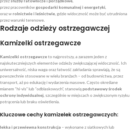
przez
służby ratownicze i porządkowe
,
przez pracowników
gospodarki komunalnej i energetyki
,
oraz w
rolnictwie i leśnictwie
, gdzie widoczność może być utrudniona
przez warunki terenowe.
Rodzaje odzieży ostrzegawczej
Kamizelki ostrzegawcze
Kamizelki ostrzegawcze
to najprostszy, a zarazem jeden z
najskuteczniejszych elementów odzieży zwiększającej widoczność. Ich
uniwersalność, niska waga oraz łatwość zakładania sprawiają, że są
powszechnie stosowane w wielu branżach – od budownictwa, przez
transport, aż po edukację i wydarzenia masowe. Często określane
mianem “hi-vis” lub “odblaskowych”, stanowią
podstawowy środek
ochrony indywidualnej
, szczególnie w miejscach o zwiększonym ryzyku
potrącenia lub braku oświetlenia.
Kluczowe cechy kamizelek ostrzegawczych:
lekka i przewiewna konstrukcja
– wykonane z siatkowych lub