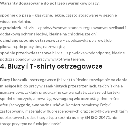
Warianty dopasowane do potrzeb i warunków pracy
:
spodnie do pasa
– klasyczne, lekkie, często stosowane w sezonie
wiosenno-letnim,
ogrodniczki hi-vis
– z podwyższonym stanem, regulowanymi szelkami i
dodatkową ochroną lędźwi, idealne na chłodniejsze dni,
ocieplane spodnie ostrzegawcze
– z podszewką polarową lub
pikowaną, do pracy zimą na zewnątrz,
spodnie przeciwdeszczowe hi-vis
– z powłoką wodoodporną, idealne
podczas opadów lub pracy w wilgotnym terenie.
4. Bluzy i T-shirty ostrzegawcze
Bluzy i koszulki ostrzegawcze (hi-vis)
to idealne rozwiązanie na
ciepłe
miesiące
lub do pracy w
zamkniętych przestrzeniach
, takich jak hale
magazynowe, zakłady produkcyjne czy warsztaty. Lżejsze od kurtek i
spodni roboczych, zapewniają
wymaganą widoczność
, jednocześnie
oferując
wygodę, swobodę ruchów
i komfort termiczny. Dzięki
zastosowaniu materiałów fluorescencyjnych oraz certyfikowanych taśm
odblaskowych, odzież tego typu spełnia
normy EN ISO 20471
, nie
tracąc przy tym na funkcjonalności.