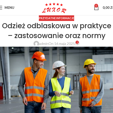
0
MENU
0,00
Z
PRZYDATNE INFORMACJE
Odzież odblaskowa w praktyce
– zastosowanie oraz normy
1
admin
On 16 maja 2025