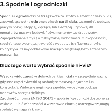
3. Spodnie i ogrodniczki
Spodnie i ogrodniczki ostrzegawcze
to istotny element odzieży hi-vis,
zapewniający
pełną ochronę dolnych partii ciała
, szczególnie podczas
pracy w pozycji stojącej, klęczącej lub siedzącej – typowej dla
operatorów maszyn, budowlańców, monterów czy drogowców.
Zaprojektowane z myślą o maksymalnej widoczności i funkcjonalności,
spodnie tego typu łączą trwałość z wygodą, a ich fluorescencyjna
kolorystyka i taśmy odblaskowe znacząco zwiększają bezpieczeństwo
pracownika.
Dlaczego warto wybrać spodnie hi-vis?
Wysoka widoczność w dolnych partiach ciała
– szczególnie ważna,
gdy inne części sylwetki są zasłonięte maszyną, pojazdem lub
konstrukcją. Widoczne nogi mogą zapobiec wypadkom podczas
manewrów sprzętu ciężkiego.
Zgodność z normą EN ISO 20471
– spodnie i ogrodniczki dostępne są
w klasie 1 lub 2 widoczności, a w zestawie z kurtką ostrzegawczą mogą
spełniać wymagania klasy 3.