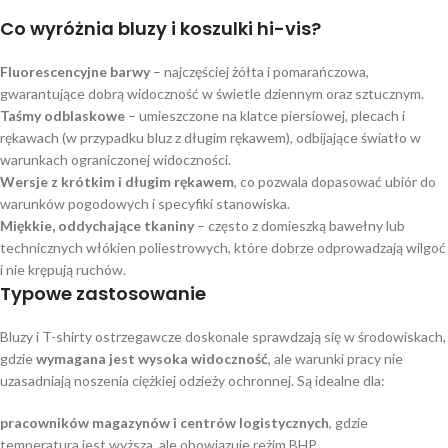
Co wyróżnia bluzy i koszulki hi-vis?
Fluorescencyjne barwy
– najczęściej żółta i pomarańczowa,
gwarantujące dobrą widoczność w świetle dziennym oraz sztucznym.
Taśmy odblaskowe
– umieszczone na klatce piersiowej, plecach i
rękawach (w przypadku bluz z długim rękawem), odbijające światło w
warunkach ograniczonej widoczności.
Wersje z krótkim i długim rękawem
, co pozwala dopasować ubiór do
warunków pogodowych i specyfiki stanowiska.
Miękkie, oddychające tkaniny
– często z domieszką bawełny lub
technicznych włókien poliestrowych, które dobrze odprowadzają wilgoć
i nie krępują ruchów.
Typowe zastosowanie
Bluzy i T-shirty ostrzegawcze doskonale sprawdzają się w środowiskach,
gdzie
wymagana jest wysoka widoczność
, ale warunki pracy nie
uzasadniają noszenia ciężkiej odzieży ochronnej. Są idealne dla:
pracowników magazynów i centrów logistycznych
, gdzie
temperatura jest wyższa, ale obowiązuje reżim BHP,