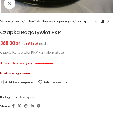
Click to enlarge
Strona główna
Odzież służbowa i korporacyjna
Transport
Czapka Rogatywka PKP
368,00
zł
-(
299,19
zł
netto)
Czapka Rogatywka PKP – 2 galony złote
Towar dostępny na zamówienie
Brak w magazynie
Add to compare
Add to wishlist
Kategoria:
Transport
Share: