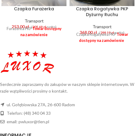
Czapka Furażerka
Czapka Rogatywka PKP
Dyżurny Ruchu
Transport
253,00
zł
Transport
-(
205,69
zł
netto)
Furażerka PKP
Towar dostępny
368,00
zł
-(
299,19
zł
netto)
Czapka Rogatywka PKP
Towar
na zamówienie
dostępny na zamówienie
Serdecznie zapraszamy do zakupów w naszym sklepie internetowym. W
razie wątpliwości prosimy o kontakt.
ul. Gołębiowska 27A, 26-600 Radom
Telefon: (48) 340 04 33
email: pwluxor@tlen.pl
INFORMACJE