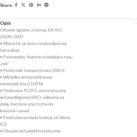
Share:
Opis
Obuwie zgodne z normą: EN ISO
20345:2007
• Wierzchy ze skóry wodoodpornej,
naturalnej
• Podszewka: tkanina ocieplająca typu
„miś”
• Podnosek: kompozytowy (200 J)
• Wkładka antyprzebiciowa:
niemetaliczna (1100 N)
• Podeszwa PU/PU, antystatyczna,
antypoślizgowa (SRC), odporna na
oleje, benzynę oraz roztwory
kwasów i zasad
• Podeszwa posiada izolację od zimna
(Ci)
• Obuwie antyelektrostatyczne