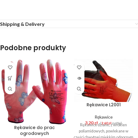
Shipping & Delivery
Podobne produkty
SOLD
OUT
Rękawice L2001
Rękawice
3,20
zł
-(
2,60
zł
netto)
Rękawice dziane, z włókien
Rękawice do prac
poliamidowych, powlekane w
ogrodowych
części chwytnej miękkim odpornym