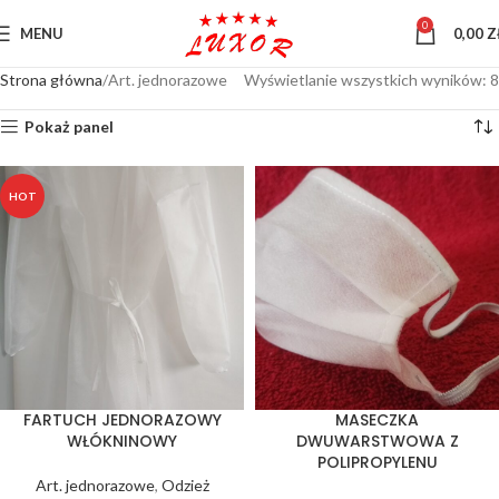
0
MENU
0,00
Z
Strona główna
Art. jednorazowe
Wyświetlanie wszystkich wyników: 8
Pokaż panel
HOT
FARTUCH JEDNORAZOWY
MASECZKA
WŁÓKNINOWY
DWUWARSTWOWA Z
POLIPROPYLENU
Art. jednorazowe
,
Odzież