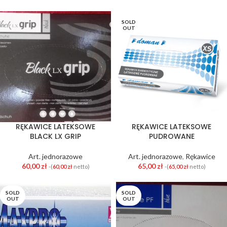
SOLD
OUT
RĘKAWICE LATEKSOWE
RĘKAWICE LATEKSOWE
BLACK LX GRIP
PUDROWANE
Art. jednorazowe
Art. jednorazowe
,
Rękawice
60,00
zł
65,00
zł
-(
60,00
zł
netto)
-(
65,00
zł
netto)
SOLD
SOLD
OUT
OUT