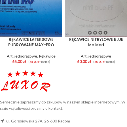
RĘKAWICE LATEKSOWE
RĘKAWICE NITRYLOWE BLUE
PUDROWANE MAX-PRO
MaiMed
Art. jednorazowe
,
Rękawice
Art. jednorazowe
65,00
zł
60,00
zł
-(
65,00
zł
netto)
-(
60,00
zł
netto)
Serdecznie zapraszamy do zakupów w naszym sklepie internetowym. W
razie wątpliwości prosimy o kontakt.
ul. Gołębiowska 27A, 26-600 Radom