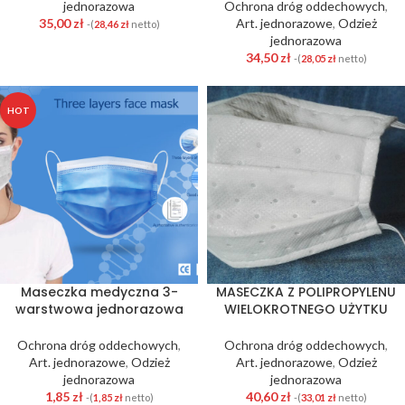
jednorazowa
Ochrona dróg oddechowych
,
35,00
zł
Art. jednorazowe
,
Odzież
-(
28,46
zł
netto)
jednorazowa
34,50
zł
-(
28,05
zł
netto)
HOT
Maseczka medyczna 3-
MASECZKA Z POLIPROPYLENU
warstwowa jednorazowa
WIELOKROTNEGO UŻYTKU
Ochrona dróg oddechowych
,
Ochrona dróg oddechowych
,
Art. jednorazowe
,
Odzież
Art. jednorazowe
,
Odzież
jednorazowa
jednorazowa
1,85
zł
40,60
zł
-(
1,85
zł
netto)
-(
33,01
zł
netto)