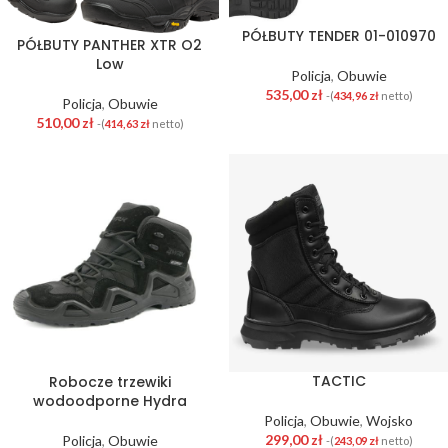
PÓŁBUTY TENDER 01-010970
PÓŁBUTY PANTHER XTR O2
Low
Policja
,
Obuwie
535,00
zł
-(
434,96
zł
netto)
Policja
,
Obuwie
510,00
zł
-(
414,63
zł
netto)
TACTIC
Robocze trzewiki
wodoodporne Hydra
Policja
,
Obuwie
,
Wojsko
299,00
zł
Policja
,
Obuwie
-(
243,09
zł
netto)