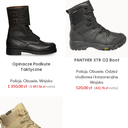
PANTHER XTR O2 Boot
Opinacze Podkute
Taktyczne
Policja
,
Obuwie
,
Odzież
służbowa i korporacyjna
,
Policja
,
Obuwie
,
Wojsko
Wojsko
1 350,00
zł
-(
1 097,56
zł
netto)
520,00
zł
-(
422,76
zł
netto)