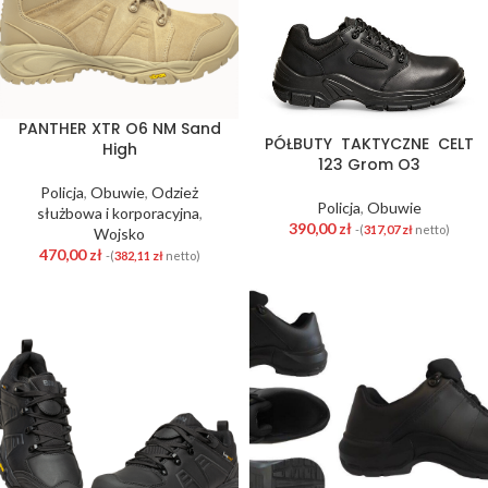
PANTHER XTR O6 NM Sand
PÓŁBUTY TAKTYCZNE CELT
High
123 Grom O3
Policja
,
Obuwie
,
Odzież
Policja
,
Obuwie
służbowa i korporacyjna
,
390,00
zł
-(
317,07
zł
netto)
Wojsko
470,00
zł
-(
382,11
zł
netto)