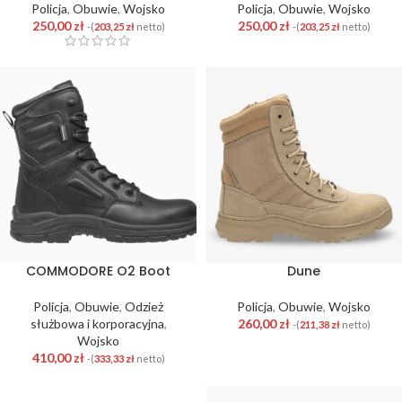
Policja
,
Obuwie
,
Wojsko
Policja
,
Obuwie
,
Wojsko
250,00
zł
250,00
zł
-(
203,25
zł
netto)
-(
203,25
zł
netto)
Dune
COMMODORE O2 Boot
Policja
,
Obuwie
,
Wojsko
Policja
,
Obuwie
,
Odzież
260,00
zł
służbowa i korporacyjna
,
-(
211,38
zł
netto)
Wojsko
410,00
zł
-(
333,33
zł
netto)