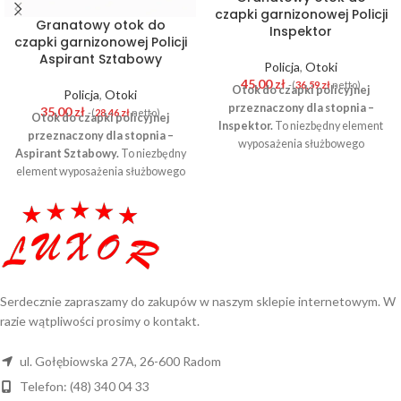
czapki garnizonowej Policji
Granatowy otok do
Inspektor
czapki garnizonowej Policji
Aspirant Sztabowy
Policja
,
Otoki
45,00
zł
-(
36,59
zł
netto)
Otok do czapki policyjnej
Policja
,
Otoki
przeznaczony dla stopnia –
35,00
zł
-(
28,46
zł
netto)
Otok do czapki policyjnej
Inspektor.
To niezbędny element
przeznaczony dla stopnia –
wyposażenia służbowego
Aspirant Sztabowy.
To niezbędny
funkcjonariusza Policji. Wykonany
element wyposażenia służbowego
z wysokiej jakości granatowego
funkcjonariusza Policji. Wykonany
sukna, trwały i estetyczny –
z wysokiej jakości granatowego
zapewnia właściwe oznaczenie
sukna, trwały i estetyczny –
funkcji w oparciu o obowiązujące
zapewnia właściwe oznaczenie
wzory. Element mocowany jest na
funkcji w oparciu o obowiązujące
czapce służbowej – odpowiada
wzory. Element mocowany jest na
konkretnemu stopniowi w
czapce służbowej – odpowiada
Serdecznie zapraszamy do zakupów w naszym sklepie internetowym. W
strukturze formacji. Otok został
konkretnemu stopniowi w
razie wątpliwości prosimy o kontakt.
starannie uszyty z materiałów
strukturze formacji. Otok został
odpornych na codzienne
starannie uszyty z materiałów
użytkowanie i działanie czynników
ul. Gołębiowska 27A, 26-600 Radom
odpornych na codzienne
atmosferycznych.
Telefon: (48) 340 04 33
użytkowanie i działanie czynników
Specyfikacja