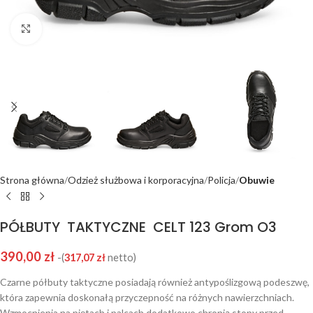
Click to enlarge
Strona główna
Odzież służbowa i korporacyjna
Policja
Obuwie
PÓŁBUTY TAKTYCZNE CELT 123 Grom O3
390,00
zł
-(
317,07
zł
netto)
Czarne półbuty taktyczne posiadają również antypoślizgową podeszwę,
która zapewnia doskonałą przyczepność na różnych nawierzchniach.
Wzmocnienia na piętach i palcach dodatkowo chronią stopy przed