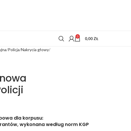
0
0,00
ZŁ
yjna
Policja
Nakrycia głowy
onowa
licji
bowa dla korpusu:
irantów
,
wykonana według norm KGP