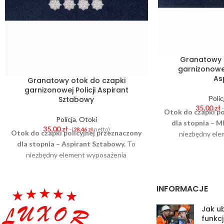
Granatowy 
garnizonowej
As
Granatowy otok do czapki
garnizonowej Policji Aspirant
Polic
Sztabowy
35,00
zł
Otok do czapki po
Policja
,
Otoki
dla stopnia – M
35,00
zł
-(
28,46
zł
netto)
Otok do czapki policyjnej przeznaczony
niezbędny ele
dla stopnia – Aspirant Sztabowy.
To
służbowego funk
niezbędny element wyposażenia
Wykonany z wysoki
służbowego funkcjonariusza Policji.
sukna, trwały i 
Wykonany z wysokiej jakości granatowego
właściwe oznaczen
INFORMACJE
sukna, trwały i estetyczny – zapewnia
obowiązujące wzo
właściwe oznaczenie funkcji w oparciu o
jest na czapce s
Jak ub
obowiązujące wzory. Element mocowany
konkretnemu sto
funkcj
jest na czapce służbowej – odpowiada
formacji. Otok zos