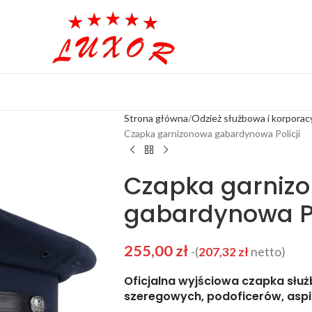
Strona główna
Odzież służbowa i korporac
Czapka garnizonowa gabardynowa Policji
Czapka garniz
gabardynowa Po
255,00
zł
-(
207,32
zł
netto)
Oficjalna wyjściowa czapka służ
szeregowych,
podoficerów, asp