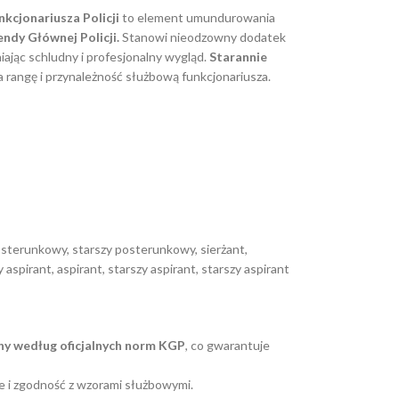
nkcjonariusza Policji
to element umundurowania
ndy Głównej Policji.
Stanowi nieodzowny dodatek
iając schludny i profesjonalny wygląd.
Starannie
 rangę i przynależność służbową funkcjonariusza.
posterunkowy, starszy posterunkowy, sierżant,
 aspirant, aspirant, starszy aspirant, starszy aspirant
y według oficjalnych norm KGP
, co gwarantuje
e i zgodność z wzorami służbowymi.