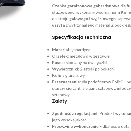
Czapka garnizonowa gabardynowa
dla
fu
służbowego, wykonany według norm
Kome
do stroju
galowego i wyjściowego
, zapewn
uszyta
z wytrzymałego materiału, podkreśla
Specyfikacja techniczna
Materiał
: gabardyna
Orzełek
: metalowy, w zestawie
Pasek
: skórzany na dwa guziki
Wywietrzniki
: 2 sztuki po bokach
Kolor:
granatowy
Przeznaczenie
: dla podoficerów Policji – 
starszy sierżant, sierżant sztabowy, młodszy
sztabowy.
Zalety
Zgodność z regulacjami:
Produkt
wykonan
jego wysoką jakość.
Precyzyjne wykończenie
– dbałość o detal