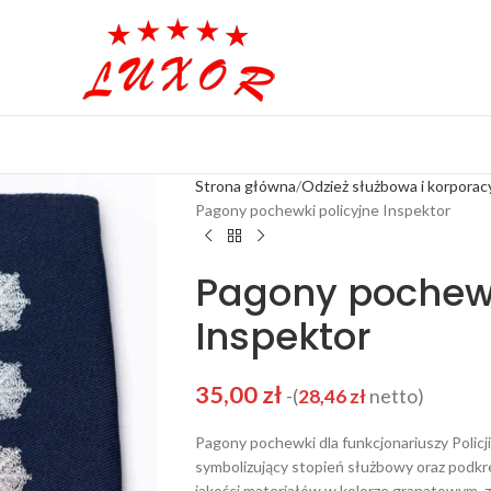
Strona główna
Odzież służbowa i korporac
Pagony pochewki policyjne Inspektor
Pagony pochewk
Inspektor
35,00
zł
-(
28,46
zł
netto)
Pagony pochewki dla funkcjonariuszy Polic
symbolizujący stopień służbowy oraz podkr
jakości materiałów w kolorze granatowym, z