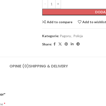
DODA
Add to compare
Add to wishlis
Kategorie:
Pagony
,
Policja
Share:
OPINIE (0)
SHIPPING & DELIVERY
tor”
*
one