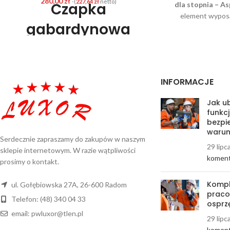
280,00
zł
-(
227,64
zł
netto)
Czapka
dla stopnia – As
element wypos
gabardynowa
funkcjonariusza
wysokiej jakośc
podoficera (nowy
trwały i estetycz
oznaczenie fu
wzór) Policja-
obowiązujące wzo
INFORMACJE
jest na czapce s
sierżant sztabowy
konkretnemu sto
Jak ub
formacji. Otok zos
UWAGA ! Art. 227. Kto, podając się za
funkcj
materiałów odpo
funkcjonariusza publicznego albo
bezpi
użytkowanie i 
warun
wyzyskując błędne przeświadczenie o tym
Serdecznie zapraszamy do zakupów w naszym
atmosf
innej osoby, wykonuje czynność związaną z
29 lipc
Specyfikac
sklepie internetowym. W razie wątpliwości
jego funkcją, podlega grzywnie, karze
koment
prosimy o kontakt.
ograniczenia wolności albo pozbawienia
Przeznaczeni
wolności do roku.
garn
Kompl
ul. Gołębiowska 27A, 26-600 Radom
Stopień słu
pracow
Telefon: (48) 340 04 33
Kolor:
osprz
Materiał:
S
email: pwluxor@tlen.pl
29 lipc
Wykończenie:
Pr
koment