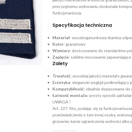
precyzyjnemu wykonaniu doskonale komponu
funkcjonariusza.​
Specyfikacja techniczna
Materiał
: wysokogatunkowa tkanina odporn
Kolor
: granatowy​
Wymiary
: dostosowane do standardów poli
Zapięcie
: solidne mocowanie zapewniające s
Zalety
Trwałość
: wysokiej jakości materiały gwar
Estetyka
: elegancki wygląd podkreślający p
Kompatybilność
: idealnie dopasowane do
Łatwość montażu
: prosty sposób zakłada
UWAGA !
Art. 227. Kto, podając się za funkcjonarius
przeświadczenie o tym innej osoby, wykonuj
grzywnie, karze ograniczenia wolności albo 