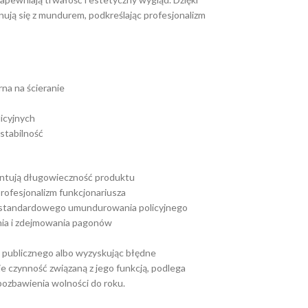
ją się z mundurem, podkreślając profesjonalizm
a na ścieranie​
cyjnych​
tabilność​
antują długowieczność produktu​
rofesjonalizm funkcjonariusza​
 standardowego umundurowania policyjnego​
nia i zdejmowania pagonów​
za publicznego albo wyzyskując błędne
e czynność związaną z jego funkcją, podlega
pozbawienia wolności do roku.