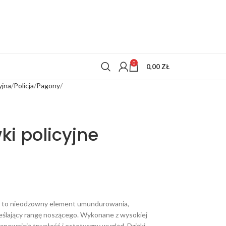
0
0,00
ZŁ
yjna
Policja
Pagony
i policyjne
ji to nieodzowny element umundurowania,
eślający rangę noszącego. Wykonane z wysokiej
apewniają trwałość i estetyczny wygląd. Dzięki