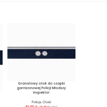
Granatowy otok do czapki
Granatow
garnizonowej Policji Młodszy
garnizonowej
Inspektor
P
Policja
,
Otoki
45,0
Otok do czapki
45,00
zł
-(
36,59
zł
netto)