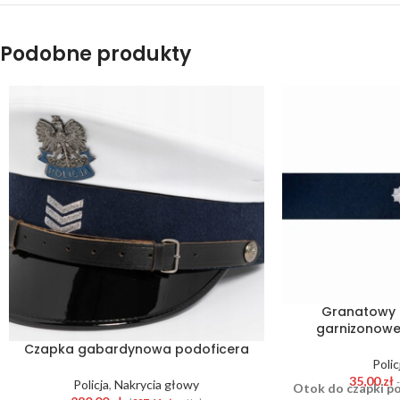
Podobne produkty
Granatowy 
garnizonowej 
Czapka gabardynowa podoficera
Polic
35,00
zł
Policja
,
Nakrycia głowy
Otok do czapki po