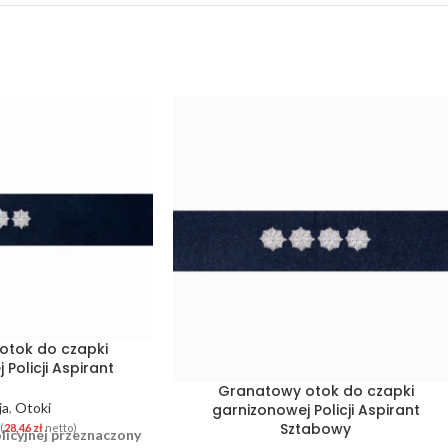
otok do czapki
Policji Aspirant
Granatowy otok do czapki
ja
,
Otoki
garnizonowej Policji Aspirant
Sztabowy
-(
28,46
zł
netto)
licyjnej przeznaczony