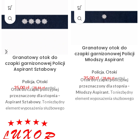
Granatowy otok do
czapki garnizonowej Policji
Granatowy otok do
Młodszy Aspirant
czapki garnizonowej Policji
Aspirant Sztabowy
Policja
,
Otoki
35,00
zł
-(
28,46
zł
netto)
Otok do czapki policyjnej
Policja
,
Otoki
przeznaczony dla stopnia –
35,00
zł
-(
28,46
zł
netto)
Otok do czapki policyjnej
Młodszy Aspirant.
To niezbędny
przeznaczony dla stopnia –
element wyposażenia służbowego
Aspirant Sztabowy.
To niezbędny
funkcjonariusza Policji. Wykonany
element wyposażenia służbowego
z wysokiej jakości granatowego
funkcjonariusza Policji. Wykonany
sukna, trwały i estetyczny –
z wysokiej jakości granatowego
zapewnia właściwe oznaczenie
sukna, trwały i estetyczny –
funkcji w oparciu o obowiązujące
zapewnia właściwe oznaczenie
wzory. Element mocowany jest na