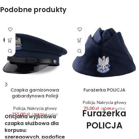
Podobne produkty
Czapka garnizonowa
Furażerka POLICJA
gabardynowa Policji
Policja
,
Nakrycia głowy
Policja
,
Nakrycia głowy
75,00
zł
-(
60,98
zł
netto)
Furażerka
255,00
zł
-(
207,32
zł
netto)
Oficjalna wyjściowa
POLICJA
czapka służbowa dla
korpusu:
regulaminow
szeregowych,
podoficerów,