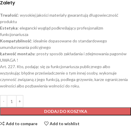
Zalety
Trwałość
: wysokiej jakości materiały gwarantują długowieczność
produktu​
Estetyka
: elegancki wygląd podkreślający profesjonalizm
funkcjonariusza​
Kompatybilność
: idealnie dopasowane do standardowego
umundurowania policyjnego​
Łatwość montażu
: prosty sposób zakładania i zdejmowania pagonów​
UWAGA !
Art. 227. Kto, podając się za funkcjonariusza publicznego albo
wyzyskując błędne przeświadczenie o tym innej osoby, wykonuje
czynność związaną z jego funkcją, podlega grzywnie, karze ograniczenia
wolności albo pozbawienia wolności do roku.
DODAJ DO KOSZYKA
Add to compare
Add to wishlist