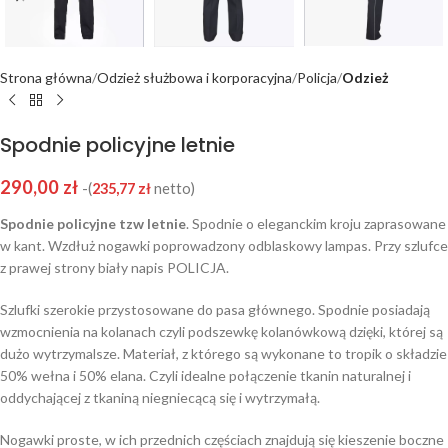
Strona główna
Odzież służbowa i korporacyjna
Policja
Odzież
Spodnie policyjne letnie
290,00
zł
-(
235,77
zł
netto)
Spodnie policyjne tzw letnie
. Spodnie o eleganckim kroju zaprasowane
w kant. Wzdłuż nogawki poprowadzony odblaskowy lampas. Przy szlufce
z prawej strony biały napis POLICJA.
Szlufki szerokie przystosowane do pasa głównego. Spodnie posiadają
wzmocnienia na kolanach czyli podszewkę kolanówkową dzięki, której są
dużo wytrzymalsze. Materiał, z którego są wykonane to tropik o składzie
50% wełna i 50% elana. Czyli idealne połączenie tkanin naturalnej i
oddychającej z tkaniną niegniecącą się i wytrzymałą.
Nogawki proste, w ich przednich częściach znajdują się kieszenie boczne