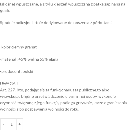
(skośne) wpuszczane, a z tyłu kieszeń wpuszczana z patką zapinaną na
guzik.
Spodnie policyjne letnie dedykowane do noszenia z półbutami.
-kolor ciemny granat
-materiał: 45% wełna 55% elana
-producent: polski
UWAGA !
Art. 227. Kto, podając się za funkcjonariusza publicznego albo
wyzyskując błędne przeświadczenie o tym innej osoby, wykonuje
czynność związaną z jego funkcją, podlega grzywnie, karze ograniczenia
wolności albo pozbawienia wolności do roku.