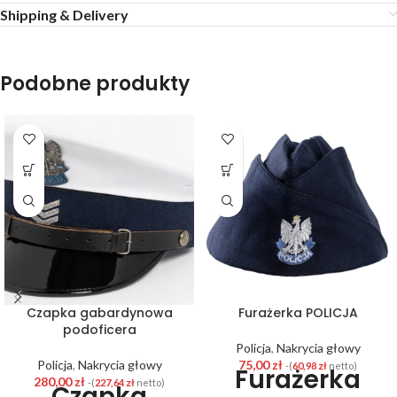
Shipping & Delivery
Podobne produkty
Czapka gabardynowa
Furażerka POLICJA
podoficera
Policja
,
Nakrycia głowy
Policja
,
Nakrycia głowy
75,00
zł
-(
60,98
zł
netto)
Furażerka
280,00
zł
-(
227,64
zł
netto)
Czapka