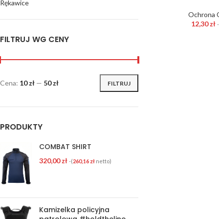
Rękawice
Ochrona O
12,30
zł
-
FILTRUJ WG CENY
Cena:
10 zł
—
50 zł
FILTRUJ
PRODUKTY
COMBAT SHIRT
320,00
zł
-(
260,16
zł
netto)
Kamizelka policyjna
patrolowa #holdtheline