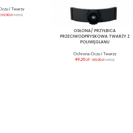
czu i Twarzy
(
10,00
zł
netto)
OSŁONA/ PRZYŁBICA
PRZECIWODPRYSKOWA TWARZY Z
POLIWĘGLANU
Ochrona Oczu i Twarzy
49,20
zł
-(
40,00
zł
netto)