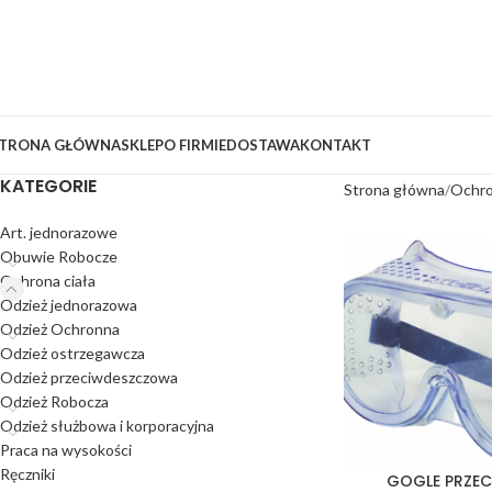
TRONA GŁÓWNA
SKLEP
O FIRMIE
DOSTAWA
KONTAKT
KATEGORIE
Strona główna
Ochro
Art. jednorazowe
Obuwie Robocze
Ochrona ciała
Odzież jednorazowa
Odzież Ochronna
Odzież ostrzegawcza
Odzież przeciwdeszczowa
Odzież Robocza
Odzież służbowa i korporacyjna
Praca na wysokości
Ręczniki
GOGLE PRZE