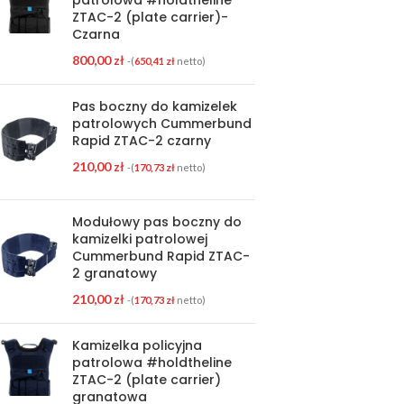
ZTAC-2 (plate carrier)-
Czarna
800,00
zł
-(
650,41
zł
netto)
Pas boczny do kamizelek
patrolowych Cummerbund
Rapid ZTAC-2 czarny
210,00
zł
-(
170,73
zł
netto)
Modułowy pas boczny do
kamizelki patrolowej
Cummerbund Rapid ZTAC-
2 granatowy
210,00
zł
-(
170,73
zł
netto)
Kamizelka policyjna
patrolowa #holdtheline
ZTAC-2 (plate carrier)
granatowa