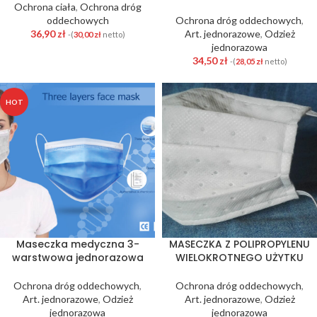
Ochrona ciała
,
Ochrona dróg
oddechowych
Ochrona dróg oddechowych
,
36,90
zł
Art. jednorazowe
,
Odzież
-(
30,00
zł
netto)
jednorazowa
34,50
zł
-(
28,05
zł
netto)
HOT
Maseczka medyczna 3-
MASECZKA Z POLIPROPYLENU
warstwowa jednorazowa
WIELOKROTNEGO UŻYTKU
Ochrona dróg oddechowych
,
Ochrona dróg oddechowych
,
Art. jednorazowe
,
Odzież
Art. jednorazowe
,
Odzież
jednorazowa
jednorazowa