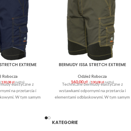
 STRETCH EXTREME
BERMUDY ISSA STRETCH EXTREME
ż Robocza
Odzież Robocza
160,00
zł
-(
130,08
zł
netto)
-(
130,08
zł
netto)
rmudy elastyczne z
Techniczne bermudy elastyczne z
nymi na przetarcia i
wstawkami odpornymi na przetarcia i
skowymi. W tym samym
elementami odblaskowymi. W tym samym
wygodę i wygląd zgodny
czasie zapewniają wygodę i wygląd ze
chnicznymi ze świata
spodniami technicznymi ze świata sportu.
 kieszeni, w tym uchwyt
Posiadają 9 kieszeni, w tym uchwyt na
KATEGORIE
kowy i metr. Potrójne
telefon komórkowy i metr. Potrójne szwy i
 wytrzymała tkanina,
wyjątkowo wytrzymała tkanina,