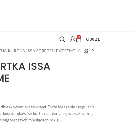
0
0,00
ZŁ
NA KURTKA ISSA STRETCH EXTREME
RTKA ISSA
ME
odblaskowymi wstawkami. Duże kieszenie i regulacja
 odpięciu rękawów kurtka zamienia się w praktyczną
 najgorętszych miesiącach roku.