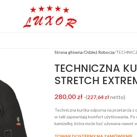
Strona główna
Odzież Robocza
TECHNICZ
TECHNICZNA KU
STRETCH EXTRE
280,00
zł
-(
227,64
zł
netto)
Techniczna kurtka odporna na przetarcia z 
w talii zapewniają komfort użytkowania. Po
kamizelkę, która może być używana nawet w
TOWAR DOSTĘPNY NA ZAMÓWIENIE