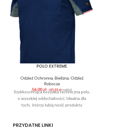
POLO EXTREME
SPODNIE IS
Odzież Ochronna
,
Bielizna
,
Odzież
Od
Robocza
220,0
Spodnie robocz
56,00
zł
-(
45,53
zł
netto)
Szybkoschnąca koszulka techniczna polo,
na przetarcia i
o wysokiej oddychalności. Idealna dla
regulowana tali
tych, którzy lubią nosić produkty
nogawek oraz
sportowe nawet podczas pracy. Elementy
zapewniają komf
odblaskowe, mają również zwiększyć
Posiadają 9 kie
PRZYDATNE LINKI
wytrzymałość odzieży.
TOWAR
telefon i metr.
DOSTĘPNY NA ZAMÓWIENIE
wytrzymała tka