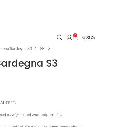
0
0,00
ZŁ
Exena Sardegna S3
 Sardegna S3
AL FREE.
ęcej o zwiększonej wodoodporności.
ym dla nogi kołnierzem ochronnym, wypełnionym