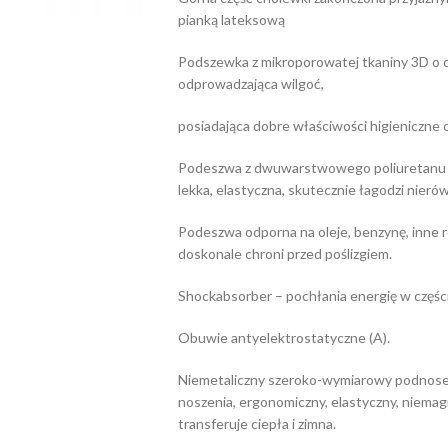
pianką lateksową
Podszewka z mikroporowatej tkaniny 3D o d
odprowadzająca wilgoć,
posiadająca dobre właściwości higieniczne
Podeszwa z dwuwarstwowego poliuretanu PU
lekka, elastyczna, skutecznie łagodzi nieró
Podeszwa odporna na oleje, benzynę, inne r
doskonale chroni przed poślizgiem.
Shockabsorber – pochłania energię w części
Obuwie antyelektrostatyczne (A).
Niemetaliczny szeroko-wymiarowy podnose
noszenia, ergonomiczny, elastyczny, niemag
transferuje ciepła i zimna.