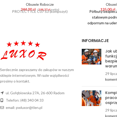
Obuwie Robocze
Obuwi
244,00
zł
135,00
zł
-(
198,37
zł
netto)
PROTECT ICE C07 S3 (kompozyt)
Półbuty bezpiec
stalowym podn
odpornym na uderz
zgniecenia 15k
wykonana jest 
INFORMACJE
Podeszwa an
dwugęstościowego
Jak ub
antyelektrostatycz
funkcj
odporności na po
bezpi
energii w części 
warun
oddychającego 
Serdecznie zapraszamy do zakupów w naszym
29 lipc
Nowoczesny desi
sklepie internetowym. W razie wątpliwości
koment
Spełniają wyma
prosimy o kontakt.
20345:2011.
Dostę
Kompl
ul. Gołębiowska 27A, 26-600 Radom
pracow
Telefon: (48) 340 04 33
osprz
email: pwluxor@tlen.pl
29 lipc
koment