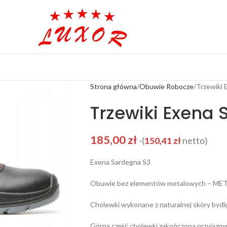
Strona główna
Obuwie Robocze
Trzewiki 
Trzewiki Exena
185,00
zł
-(
150,41
zł
netto)
Exena Sardegna S3
Obuwie bez elementów metalowych – MET
Cholewki wykonane z naturalnej skóry bydl
Górna część cholewki zakończona przyjazn