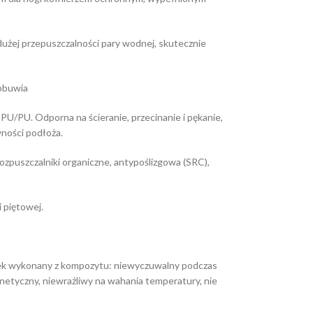
użej przepuszczalności pary wodnej, skutecznie
 obuwia
/PU. Odporna na ścieranie, przecinanie i pękanie,
wności podłoża.
ozpuszczalniki organiczne, antypoślizgowa (SRC),
 piętowej.
k wykonany z kompozytu: niewyczuwalny podczas
netyczny, niewrażliwy na wahania temperatury, nie