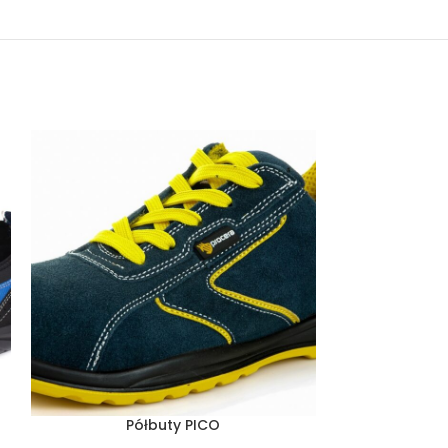
Półbuty PICO
P