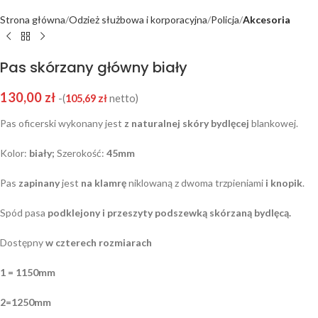
Strona główna
Odzież służbowa i korporacyjna
Policja
Akcesoria
Pas skórzany główny biały
130,00
zł
-(
105,69
zł
netto)
Pas oficerski wykonany jest
z naturalnej skóry bydlęcej
blankowej.
Kolor:
biały;
Szerokość:
45mm
Pas
zapinany
jest
na klamrę
niklowaną z dwoma trzpieniami
i knopik
.
Spód pasa
podklejony i przeszyty podszewką skórzaną bydlęcą.
Dostępny
w czterech rozmiarach
1 = 1150mm
2=1250mm