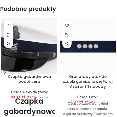
Podobne produkty
Czapka gabardynowa
Granatowy otok do
podoficera
czapki garnizonowej Policji
Aspirant Sztabowy
Policja
,
Nakrycia głowy
280,00
zł
Policja
,
Otoki
-(
227,64
zł
netto)
Czapka
35,00
zł
-(
28,46
zł
netto)
Otok do czapki policyjnej
gabardynowa
przeznaczony dla stopnia –
Aspirant Sztabowy.
To niezbędny