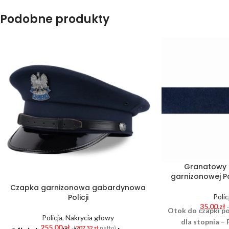
Podobne produkty
Granatowy 
garnizonowej Po
Czapka garnizonowa gabardynowa
Polic
Policji
35,00
zł
Otok do czapki po
Policja
,
Nakrycia głowy
dla stopnia –
255,00
zł
-(
207,32
zł
netto)