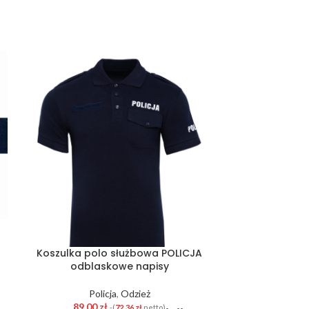
Koszulka polo służbowa POLICJA
Pagony p
odblaskowe napisy
Gener
Policja
,
Odzież
Po
89,00
zł
35,0
-(
72,36
zł
netto)