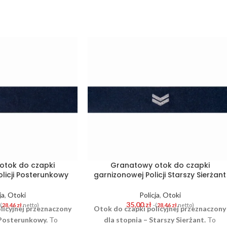
otok do czapki
Granatowy otok do czapki
licji Posterunkowy
garnizonowej Policji Starszy Sierżant
ja
,
Otoki
Policja
,
Otoki
35,00
zł
-(
28,46
zł
netto)
-(
28,46
zł
netto)
licyjnej przeznaczony
Otok do czapki policyjnej przeznaczony
 Posterunkowy.
To
dla stopnia – Starszy Sierżant.
To