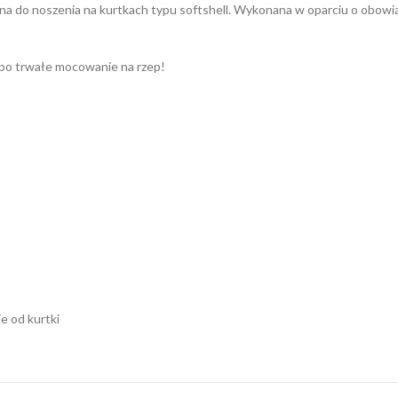
 do noszenia na kurtkach typu softshell. Wykonana w oparciu o obowiąz
 po trwałe mocowanie na rzep!
e od kurtki