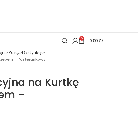
0
0,00
ZŁ
yjna
Policja
Dystynkcje
z Rzepem – Posterunkowy
cyjna na Kurtkę
pem –