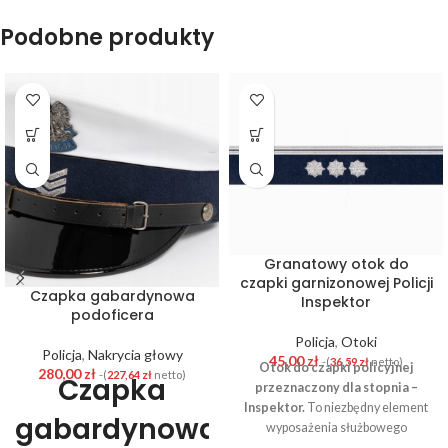
Podobne produkty
Granatowy otok do
czapki garnizonowej Policji
Czapka gabardynowa
Inspektor
podoficera
Policja
,
Otoki
Policja
,
Nakrycia głowy
45,00
zł
-(
36,59
zł
netto)
Otok do czapki policyjnej
280,00
zł
-(
227,64
zł
netto)
Czapka
przeznaczony dla stopnia –
Inspektor.
To niezbędny element
gabardynowa
wyposażenia służbowego
funkcjonariusza Policji. Wykonany