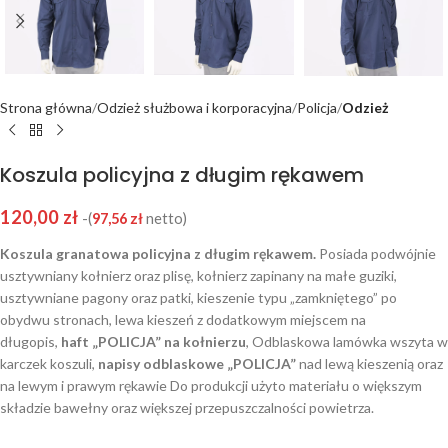
Strona główna
Odzież służbowa i korporacyjna
Policja
Odzież
Koszula policyjna z długim rękawem
120,00
zł
-(
97,56
zł
netto)
Koszula granatowa policyjna z długim rękawem.
Posiada podwójnie
usztywniany kołnierz oraz plisę, kołnierz zapinany na małe guziki,
usztywniane pagony oraz patki, kieszenie typu „zamkniętego” po
obydwu stronach, lewa kieszeń z dodatkowym miejscem na
długopis,
haft „POLICJA” na kołnierzu
, Odblaskowa lamówka wszyta w
karczek koszuli,
napisy odblaskowe „POLICJA”
nad lewą kieszenią oraz
na lewym i prawym rękawie Do produkcji użyto materiału o większym
składzie bawełny oraz większej przepuszczalności powietrza.