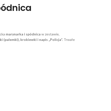
pódnica
cka
marynarka i spódnica
w zestawie,
(palemki), krokiewki i napis „Policja”.
Trwałe