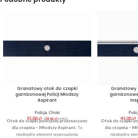
Granatowy otok do czapki
Granatowy 
garnizonowej Policji Młodszy
garnizonowej
Aspirant
Ins
Policja
,
Otoki
Polic
35,00
zł
45,00
zł
-(
28,46
zł
netto)
Otok do czapki policyjnej przeznaczony
Otok do czapki po
dla stopnia – Młodszy Aspirant.
To
dla stopnia – M
niezbędny element wyposażenia
niezbędny ele