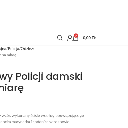
0
0,00
ZŁ
yjna
Policja
Odzież
 na miarę
wy Policji damski
miarę
y wzór, wykonany ściśle według obowiązującego
gancka marynarka i spódnica w zestawie.