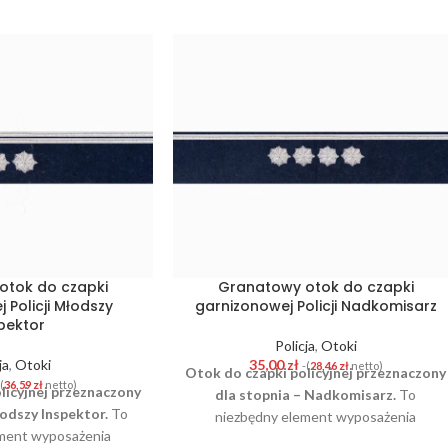
otok do czapki
Granatowy otok do czapki
 Policji Młodszy
garnizonowej Policji Nadkomisarz
pektor
Policja
,
Otoki
ja
,
Otoki
35,00
zł
-(
28,46
zł
netto)
Otok do czapki policyjnej przeznaczony
-(
36,59
zł
netto)
licyjnej przeznaczony
dla stopnia – Nadkomisarz.
To
łodszy Inspektor.
To
niezbędny element wyposażenia
ment wyposażenia
służbowego funkcjonariusza Policji.