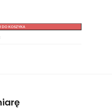
J DO KOSZYKA
t
miarę