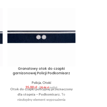
Granatowy otok do czapki
Granatow
garnizonowej Policji Podkomisarz
garnizonow
Policja
,
Otoki
P
35,00
zł
35,0
-(
28,46
zł
netto)
Otok do czapki policyjnej przeznaczony
Otok do czapki
dla stopnia – Podkomisarz.
To
dla stopnia –
niezbędny element wyposażenia
element wy
służbowego funkcjonariusza Policji.
funkcjonariu