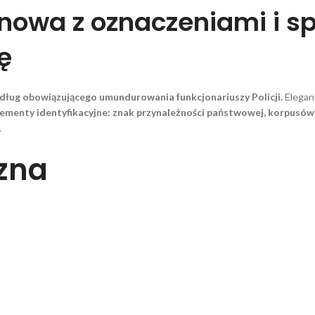
nowa z oznaczeniami i s
ę
dług obowiązującego umundurowania
funkcjonariuszy Policji.
Elegan
ementy identyfikacyjne:
znak przynależności państwowej, korpusówki 
.
czna