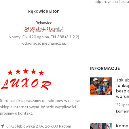
odpornym na ściera
czarnym. Struk
Rękawice Elton
wyśmienitą zręc
przyczepność. 
Rękawice
opakowanie zbiorc
14,00
zł
-(
11,38
zł
netto)
Kategoria 2 - ochronna
Normy: EN-420 ogólna, EN-388 (3,1,2,2)
odporność mechaniczna.
INFORMACJE
Jak ub
funkcj
bezpi
warun
Serdecznie zapraszamy do zakupów w naszym
29 lipc
sklepie internetowym. W razie wątpliwości
koment
prosimy o kontakt.
Kompl
ul. Gołębiowska 27A, 26-600 Radom