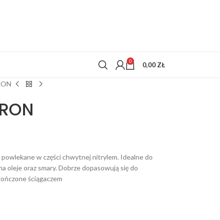
0
0,00
ZŁ
RON
TRON
powlekane w części chwytnej nitrylem. Idealne do
 oleje oraz smary. Dobrze dopasowują się do
Zakończone ściągaczem