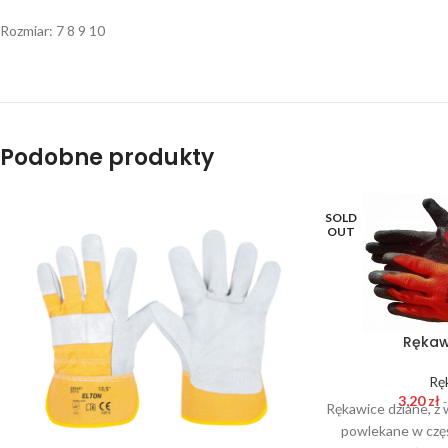
Rozmiar: 7 8 9 10
Podobne produkty
SOLD
OUT
Rękaw
Rę
3,20
zł
-
Rękawice dziane, z
powlekane w czę