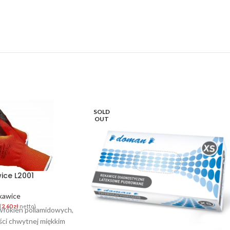
SOLD
OUT
ice L2001
kawice
(
2,60
zł
netto)
 włókien poliamidowych,
ści chwytnej miękkim