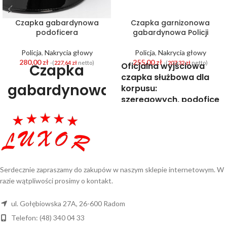
Czapka gabardynowa
Czapka garnizonowa
podoficera
gabardynowa Policji
Policja
,
Nakrycia głowy
Policja
,
Nakrycia głowy
280,00
zł
255,00
zł
-(
227,64
zł
netto)
-(
207,32
zł
netto)
Oficjalna wyjściowa
Czapka
czapka służbowa dla
gabardynowa
korpusu:
szeregowych,
podoficer
podoficera
aspirantów
,
wykonana
według norm KGP
(nowy wzór)
Czapka garnizonowa
Policja-
gabardynowa
dla
funkcjonariusza
Policji
to element umundurowania
sierżant
służbowego, wykonany według
Serdecznie zapraszamy do zakupów w naszym sklepie internetowym. W
norm
Komendy Głównej
razie wątpliwości prosimy o kontakt.
sztabowy
Policji.
Stanowi nieodzowny
dodatek do stroju
galowego i
ul. Gołębiowska 27A, 26-600 Radom
wyjściowego
, zapewniając
UWAGA ! Art. 227. Kto, podając się
Telefon: (48) 340 04 33
schludny i profesjonalny
za funkcjonariusza publicznego