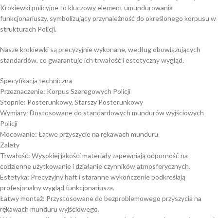
Krokiewki policyjne to kluczowy element umundurowania
funkcjonariuszy, symbolizujący przynależność do określonego korpusu w
strukturach Policji.
Nasze krokiewki są precyzyjnie wykonane, według obowiązujących
standardów, co gwarantuje ich trwałość i estetyczny wygląd.
Specyfikacja techniczna
Przeznaczenie: Korpus Szeregowych Policji
Stopnie: Posterunkowy, Starszy Posterunkowy
Wymiary: Dostosowane do standardowych mundurów wyjściowych
Policji​
Mocowanie: Łatwe przyszycie na rękawach munduru
Zalety
Trwałość: Wysokiej jakości materiały zapewniają odporność na
codzienne użytkowanie i działanie czynników atmosferycznych.​
Estetyka: Precyzyjny haft i staranne wykończenie podkreślają
profesjonalny wygląd funkcjonariusza.
Łatwy montaż: Przystosowane do bezproblemowego przyszycia na
rękawach munduru wyjściowego.