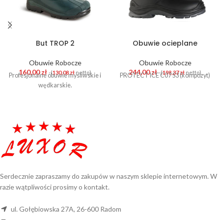
But TROP 2
Obuwie ocieplane
Obuwie Robocze
Obuwie Robocze
160,00
zł
244,00
zł
-(
130,08
zł
netto)
-(
198,37
zł
netto)
Profesjonalne obuwie mysliwskie i
PROTECT ICE C07 S3 (kompozyt)
wędkarskie.
Serdecznie zapraszamy do zakupów w naszym sklepie internetowym. W
razie wątpliwości prosimy o kontakt.
ul. Gołębiowska 27A, 26-600 Radom