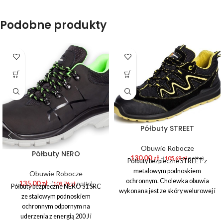
Podobne produkty
Półbuty STREET
Obuwie Robocze
Półbuty NERO
130,00
zł
-(
105,69
zł
netto)
Półbuty bezpieczne STREET z
metalowym podnoskiem
Obuwie Robocze
ochronnym. Cholewka obuwia
135,00
zł
-(
109,76
zł
netto)
Półbuty bezpieczne NERO S1 SRC
wykonana jest ze skóry welurowej i
ze stalowym podnoskiem
oddychającego materiału typu
ochronnym odpornym na
Cordura. Przednia i tylna część
uderzenia z energią 200 J i
dodatkowo wzmocnione