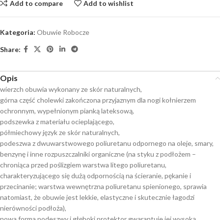
Add to compare
Add to wishlist
Kategoria:
Obuwie Robocze
Share:
Opis
wierzch obuwia wykonany ze skór naturalnych,
górna część cholewki zakończona przyjaznym dla nogi kołnierzem
ochronnym, wypełnionym pianką lateksową,
podszewka z materiału ocieplającego,
półmiechowy język ze skór naturalnych,
podeszwa z dwuwarstwowego poliuretanu odpornego na oleje, smary,
benzynę i inne rozpuszczalniki organiczne (na styku z podłożem –
chroniąca przed poślizgiem warstwa litego poliuretanu,
charakteryzującego się dużą odpornością na ścieranie, pękanie i
przecinanie; warstwa wewnętrzna poliuretanu spienionego, sprawia
natomiast, że obuwie jest lekkie, elastyczne i skutecznie łagodzi
nierówności podłoża),
nowa forma podeszwy i głęboki protektor gwarantuje jej wysoką