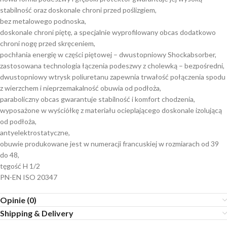
stabilność oraz doskonale chroni przed poślizgiem,
bez metalowego podnoska,
doskonale chroni piętę, a specjalnie wyprofilowany obcas dodatkowo
chroni nogę przed skręceniem,
pochłania energię w części piętowej – dwustopniowy Shockabsorber,
zastosowana technologia łączenia podeszwy z cholewką – bezpośredni,
dwustopniowy wtrysk poliuretanu zapewnia trwałość połączenia spodu
z wierzchem i nieprzemakalność obuwia od podłoża,
paraboliczny obcas gwarantuje stabilność i komfort chodzenia,
wyposażone w wyściółkę z materiału ocieplającego doskonale izolującą
od podłoża,
antyelektrostatyczne,
obuwie produkowane jest w numeracji francuskiej w rozmiarach od 39
do 48,
tęgość H 1/2
PN-EN ISO 20347
Opinie (0)
Shipping & Delivery