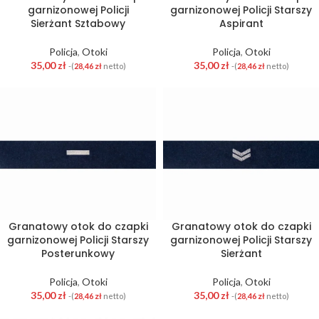
garnizonowej Policji
garnizonowej Policji Starszy
Sierżant Sztabowy
Aspirant
Policja
,
Otoki
Policja
,
Otoki
35,00
zł
35,00
zł
-(
28,46
zł
netto)
-(
28,46
zł
netto)
Granatowy otok do czapki
Granatowy otok do czapki
garnizonowej Policji Starszy
garnizonowej Policji Starszy
Posterunkowy
Sierżant
Policja
,
Otoki
Policja
,
Otoki
35,00
zł
35,00
zł
-(
28,46
zł
netto)
-(
28,46
zł
netto)