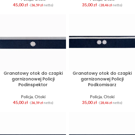
45,00
zł
35,00
zł
-(
36,59
zł
netto)
-(
28,46
zł
netto)
Granatowy otok do czapki
Granatowy otok do czapki
garnizonowej Policji
garnizonowej Policji
Podinspektor
Podkomisarz
Policja
,
Otoki
Policja
,
Otoki
45,00
zł
35,00
zł
-(
36,59
zł
netto)
-(
28,46
zł
netto)