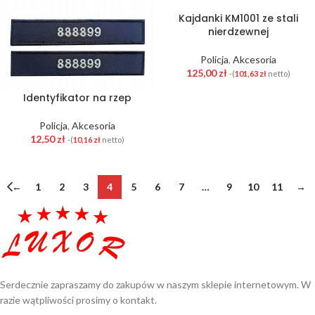
Kajdanki KM1001 ze stali
nierdzewnej
Policja
,
Akcesoria
125,00
zł
-(
101,63
zł
netto)
Identyfikator na rzep
Policja
,
Akcesoria
12,50
zł
-(
10,16
zł
netto)
←
1
2
3
4
5
6
7
…
9
10
11
→
Serdecznie zapraszamy do zakupów w naszym sklepie internetowym. W
razie wątpliwości prosimy o kontakt.