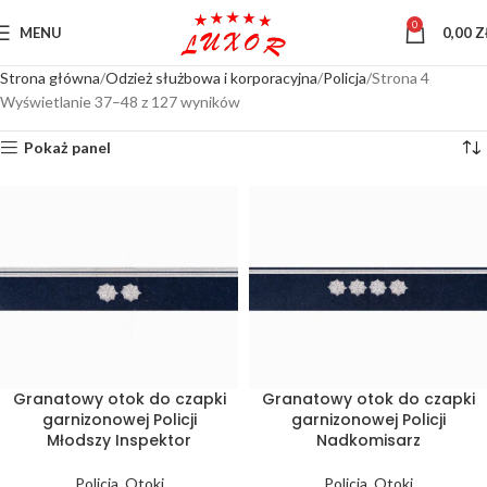
0
MENU
0,00
Z
Strona główna
Odzież służbowa i korporacyjna
Policja
Strona 4
Wyświetlanie 37–48 z 127 wyników
Pokaż panel
Granatowy otok do czapki
Granatowy otok do czapki
garnizonowej Policji
garnizonowej Policji
Młodszy Inspektor
Nadkomisarz
Policja
,
Otoki
Policja
,
Otoki